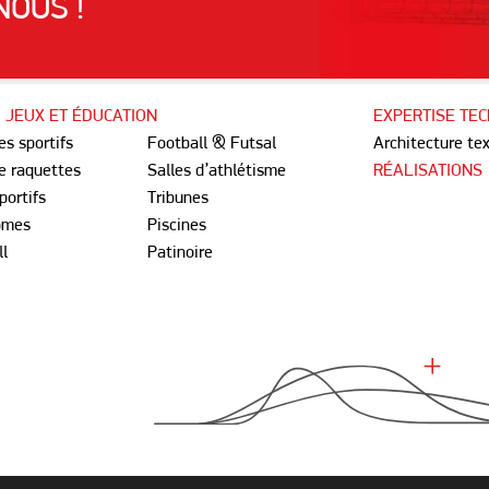
OUS !
 JEUX ET ÉDUCATION
EXPERTISE TE
s sportifs
Football & Futsal
Architecture tex
e raquettes
Salles d’athlétisme
RÉALISATIONS
portifs
Tribunes
omes
Piscines
ll
Patinoire